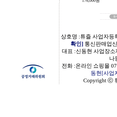
176,000
원
상호명 :튜즐 사업자등록번
확인]
통신판매업신고번
대표 :신동현 사업장소재
나동
전화 :온라인 쇼핑몰 070
동현
[사업
Copyright ⓒ 튜