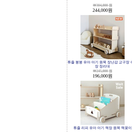
￦304,000 원
244,000
원
튜즐 붕붕 유아 아기 원목 장난감 교구장 
장 정리대
￦245,000 원
196,000
원
튜즐 리피 유아 아기 책장 원목 책꽂이