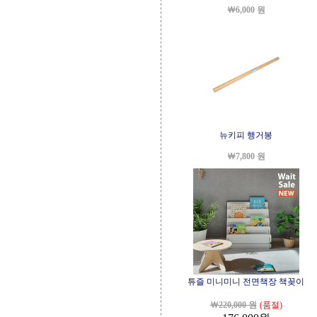
￦6,000 원
뉴키피 행거봉
￦7,800 원
튜즐 미니미니 전면책장 책꽂이
￦220,000 원
(품절)