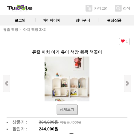
카테고리
검색
로그인
마이페이지
장바구니
관심상품
튜즐 책장
아치 책장 2X2
1
튜즐 아치 아기 유아 책장 원목 책꽂이
상세보기
상품가 :
304,000원
적립금:4000원
할인가 :
244,000원