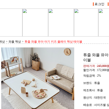
책상
>
와플 책상
>
튜즐 와플 유아 아기 키즈 플레이 책상 테이블
튜즐 와플 유아
이블
판매가격 :
245,000
할인가격 :
172,000
적립금액 :
2%
브랜드 : 튜즐
제조회사 : 튜즐
원산지 : 대한민국
배송료 : 사이즈별 